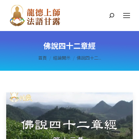
搜
索
佛說四十二章經
您在這裡：
首頁
經論開示
佛說四十二...