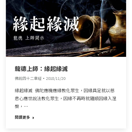
龍德上師：緣起緣滅
佛說四十二章經
2018/11/20
緣起緣滅 佛陀應機應緣教化眾生，因緣具足就以慈
悲心應世說法教化眾生，因緣不再時就隨順因緣入涅
槃，…
閱讀更多