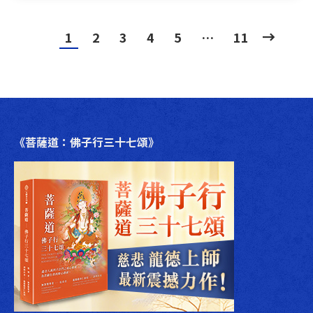
1
2
3
4
5
…
11
《菩薩道：佛子行三十七頌》