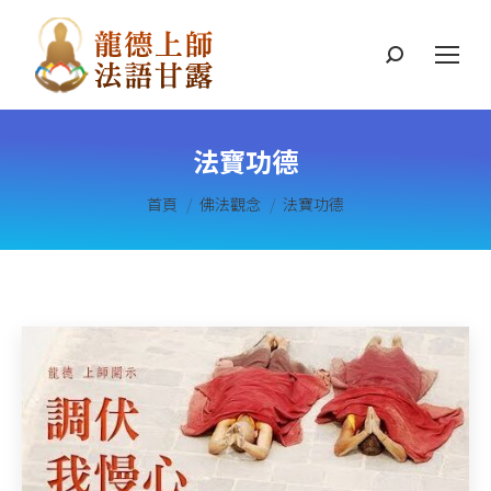
搜
索
法寶功德
您在這裡：
首頁
佛法觀念
法寶功德