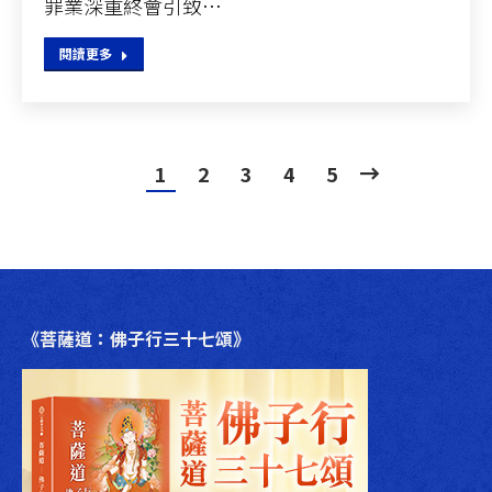
罪業深重終會引致…
閱讀更多
1
2
3
4
5
《菩薩道：佛子行三十七頌》