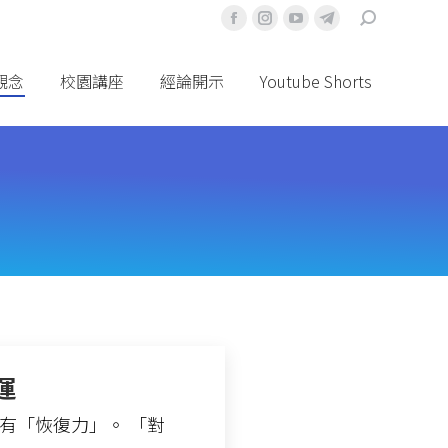
搜
Facebook
Instagram
YouTube
Telegram
索
頁
頁
頁
頁
面
面
面
面
觀念
校園講座
經論開示
Youtube Shorts
在
在
在
在
新
新
新
新
視
視
視
視
窗
窗
窗
窗
中
中
中
中
打
打
打
打
開
開
開
開
運
有「恢復力」。 「對