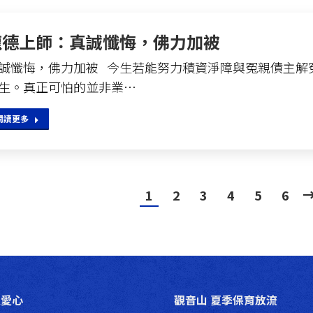
龍德上師：真誠懺悔，佛力加被
誠懺悔，佛力加被 今生若能努力積資淨障與冤親債主解
生。真正可怕的並非業…
閱讀更多
1
2
3
4
5
6
送愛心
觀音山 夏季保育放流