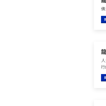
佛法
人
行