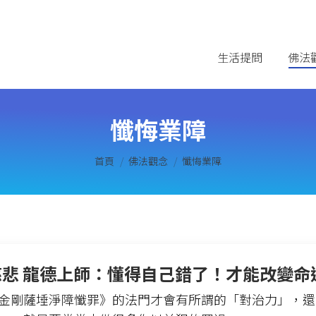
生活提問
佛法
懺悔業障
您在這裡：
首頁
佛法觀念
懺悔業障
慈悲 龍德上師：懂得自己錯了！才能改變命
金剛薩埵淨障懺罪》的法門才會有所謂的「對治力」，還