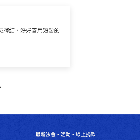
冤釋結，好好善用短暫的
最新法會‧活動‧線上捐款