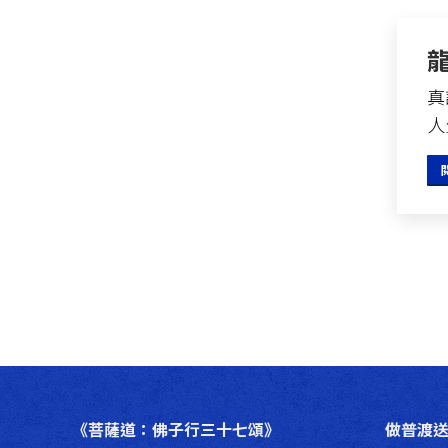
真
人
《菩薩道：佛子行三十七頌》
做普渡