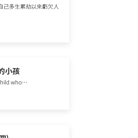
自己多生累劫以來虧欠人
的小孩
hild who…
四)