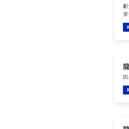
虧
家
因