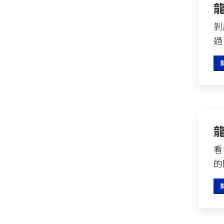
剝
過
看
的