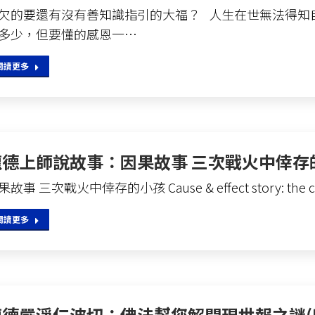
欠的要還有沒有善知識指引的大福？ 人生在世無法得知
多少，但要懂的感恩一…
閱讀更多
龍德上師說故事：因果故事 三次戰火中倖存
果故事 三次戰火中倖存的小孩 Cause & effect story: the c
閱讀更多
龍德嚴淨仁波切：佛法幫您解開現世報之謎(