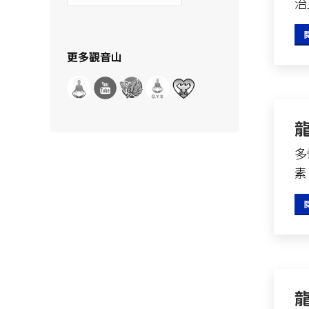
治
示
分
類
更多觀音山
多
素