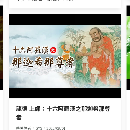
龍德 上師：十六阿羅漢之那迦希那尊
者
菩薩尊者
GYS
2022/09/01