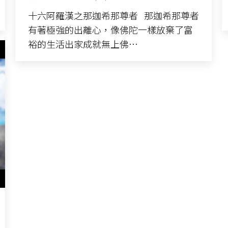
十六阿羅漢之那迦希那尊者 那迦希那尊者
有著極強的出離心，像佛陀一樣放棄了富
裕的生活出家成就無上佛…