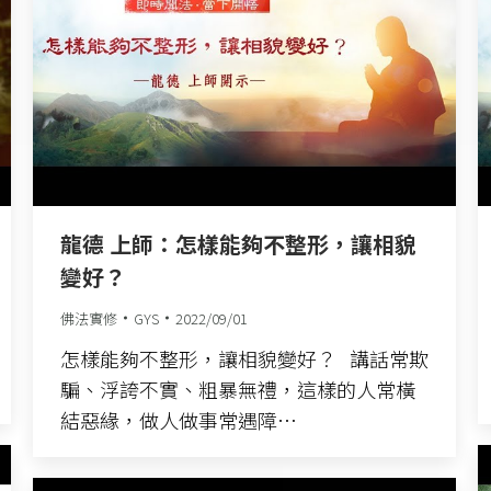
龍德 上師：怎樣能夠不整形，讓相貌
變好？
佛法實修
GYS
2022/09/01
怎樣能夠不整形，讓相貌變好？ 講話常欺
騙、浮誇不實、粗暴無禮，這樣的人常橫
結惡緣，做人做事常遇障…