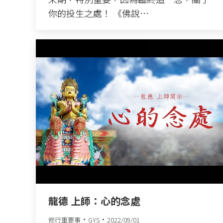
你的投生之處！ 《佛說…
龍德 上師：心的念處
修行重要事
GYS
2022/09/01