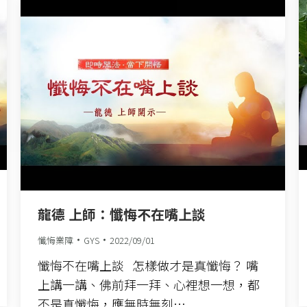
龍德 上師：懺悔不在嘴上談
懺悔業障
GYS
2022/09/01
懺悔不在嘴上談 怎樣做才是真懺悔？ 嘴
上講一講、佛前拜一拜、心裡想一想，都
不是真懺悔，應無時無刻…