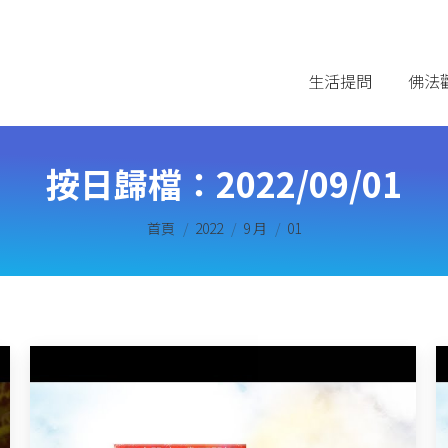
生活提問
佛法
按日歸檔：
2022/09/01
您在這裡：
首頁
2022
9 月
01