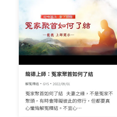
龍德上師：冤家聚首如何了結
解冤釋結
GYS
2022/09/01
冤家聚首如何了結 夫妻之緣，不是冤家不
聚頭，有時會障礙彼此的修行，但都要真
心懺悔解冤釋結。不宜心…