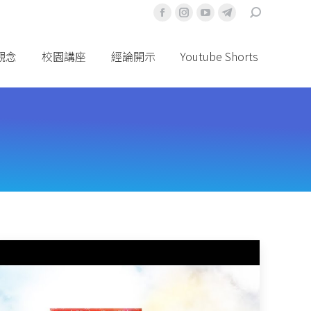
搜
Facebook
Instagram
YouTube
Telegram
索
頁
頁
頁
頁
面
面
面
面
觀念
校園講座
經論開示
Youtube Shorts
在
在
在
在
新
新
新
新
視
視
視
視
窗
窗
窗
窗
中
中
中
中
打
打
打
打
開
開
開
開