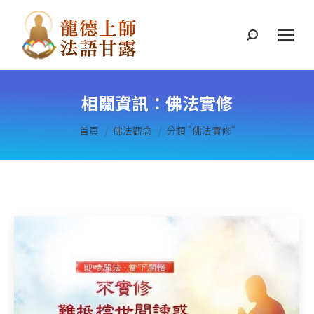
搜
索
相關資訊：
佛法實修
您在這裡：
首頁
佛法觀念
分類 "佛法實修"