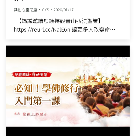
其他心靈講座
GYS
2020/01/17
【竭誠邀請您護持觀音山弘法聖業】
https://reurl.cc/NalE6n 讓更多人改變命…