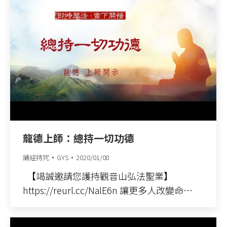
龍德上師：總持一切功德
誦經持咒
GYS
2020/01/08
【竭誠邀請您護持觀音山弘法聖業】
https://reurl.cc/NalE6n 讓更多人改變命…