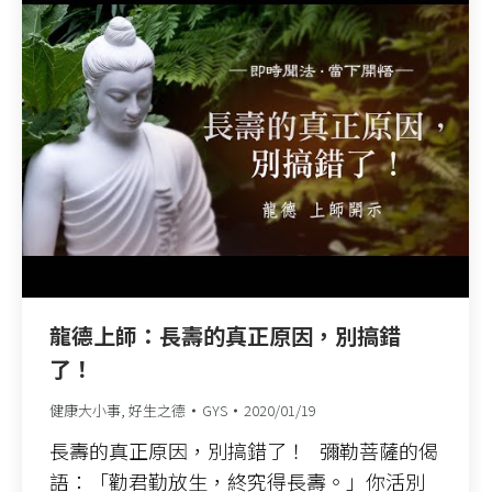
龍德上師：長壽的真正原因，別搞錯
了！
健康大小事
,
好生之德
GYS
2020/01/19
長壽的真正原因，別搞錯了！ 彌勒菩薩的偈
語：「勸君勤放生，終究得長壽。」你活別