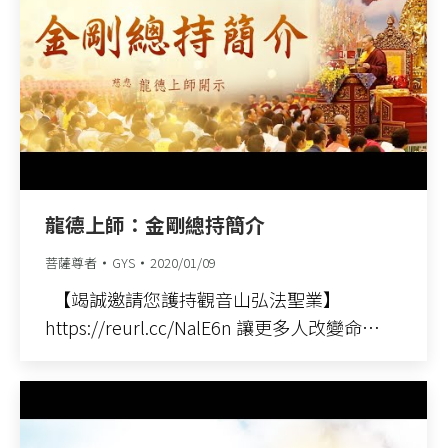
龍德上師：金剛總持簡介
菩薩尊者
GYS
2020/01/09
【竭誠邀請您護持觀音山弘法聖業】
https://reurl.cc/NalE6n 讓更多人改變命…