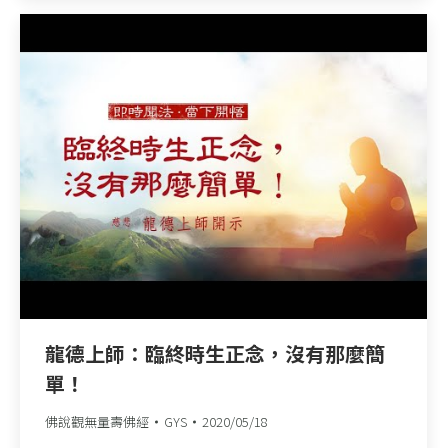
龍德上師：臨終時生正念，沒有那麼簡
單！
佛說觀無量壽佛經
GYS
2020/05/18