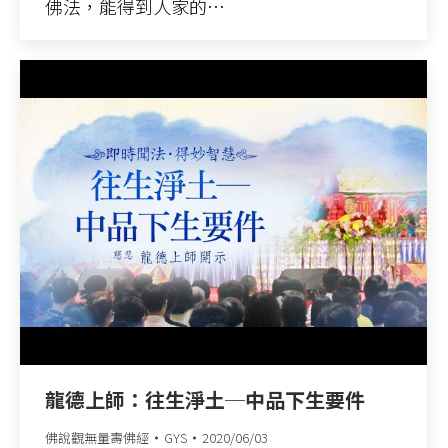
佛法，能得到人家的…
龍德上師：往生淨土─中品下生要件
佛說觀無量壽佛經
GYS
2020/06/03