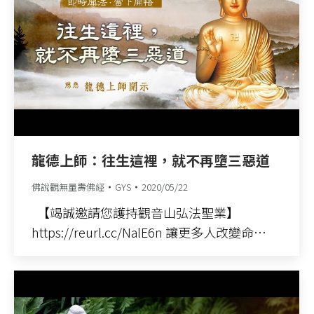
龍德上師：往生這裡，就不再墮三惡道
佛說觀無量壽佛經
GYS
2020/05/22
【竭誠邀請您護持觀音山弘法聖業】
https://reurl.cc/NalE6n 讓更多人改變命…