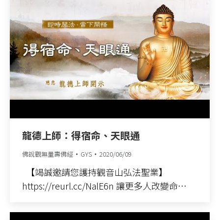
龍德上師：得宿命、天眼通
佛說觀無量壽佛經
GYS
2020/06/09
【竭誠邀請您護持觀音山弘法聖業】
https://reurl.cc/NalE6n 讓更多人改變命…