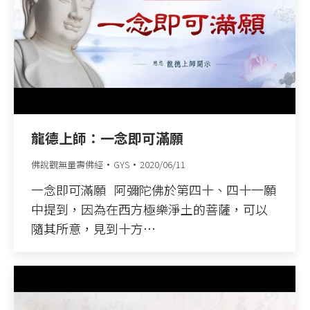
龍德上師：一念即可滿願
佛說觀無量壽佛經
GYS
2020/06/11
一念即可滿願 阿彌陀佛於第四十、四十一願
中提到，因為在西方極樂淨土的菩薩，可以
隨其所意，見到十方…