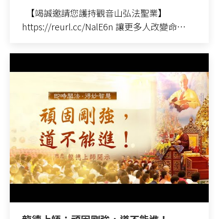
【竭誠邀請您護持觀音山弘法聖業】
https://reurl.cc/NalE6n 讓更多人改變命…