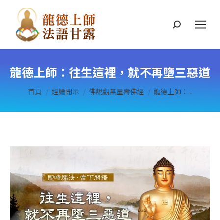
搜
索
龍德上師：往生這裡，就不再墮三惡道
您在這裡：
首頁
經論開示
佛說觀無量壽佛經
龍德上師：...