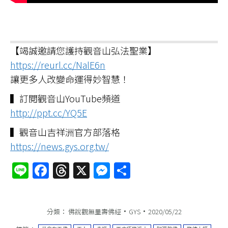
【竭誠邀請您護持觀音山弘法聖業】
https://reurl.cc/NalE6n
讓更多人改變命運得妙智慧！
▍訂閱觀音山YouTube頻道
http://ppt.cc/YQ5E
▍觀音山吉祥洲官方部落格
https://news.gys.org.tw/
Line
Facebook
Threads
X
Messenger
分
享
分類：
佛說觀無量壽佛經
GYS
2020/05/22