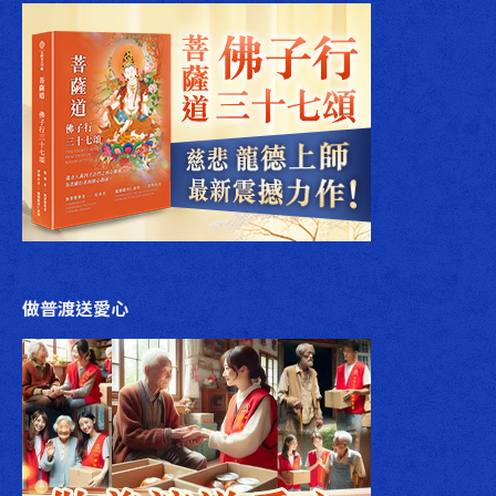
做普渡送愛心