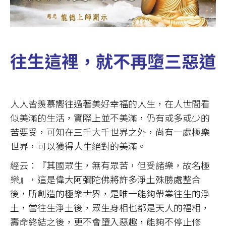
往生這裡，就不再墮三惡道
人人皆羨慕嚮往過著美好幸福的人生，在人世間看
似美滿的生活，實際上並不美滿，仍有或多或少的
苦要受，可知在三千大千世界之外，尚有一處極樂
世界，可以獲得人生絕對的美滿。
經云：『其國眾生，無有眾苦，但受諸樂，故名極
樂』，這是偉大阿彌陀佛將許多淨土殊勝處整合
後，所創造的極樂世界，是唯一能夠帶業往生的淨
土，當往生淨土後，眾生身相也都是天人的福相，
壽命終結之後，更不會墮入惡趣，能夠不停止修