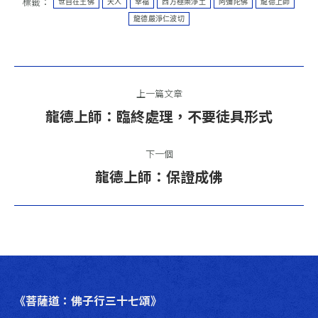
標籤：
世自在王佛
天人
幸福
西方極樂淨土
阿彌陀佛
龍德上師
龍德嚴淨仁波切
文
上一篇文章
章
上
龍德上師：臨終處理，不要徒具形式
一
導
篇
下一個
航
文
下
龍德上師：保證成佛
章：
一
篇
文
章：
《菩薩道：佛子行三十七頌》