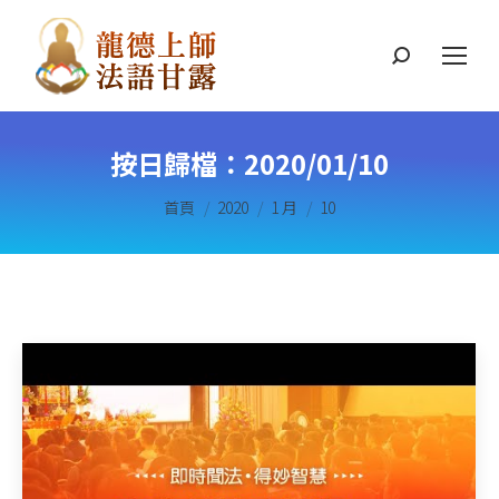
搜
索
按日歸檔：
2020/01/10
您在這裡：
首頁
2020
1 月
10