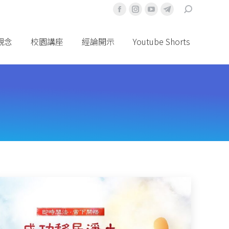
搜
Facebook
Instagram
YouTube
Telegram
索
頁
頁
頁
頁
面
面
面
面
觀念
校園講座
經論開示
Youtube Shorts
在
在
在
在
新
新
新
新
視
視
視
視
窗
窗
窗
窗
中
中
中
中
打
打
打
打
開
開
開
開