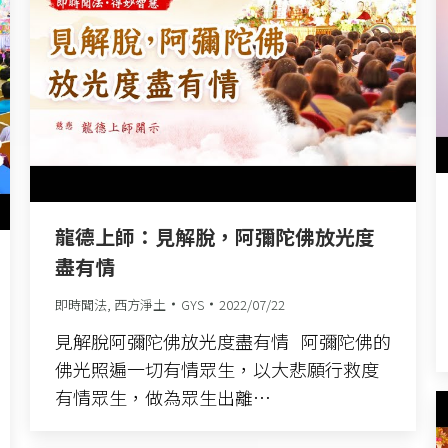
龍德上師：見解脫，阿彌陀佛放光度
盡有情
即時聞法
,
西方淨土
GYS
2022/07/22
見解脫阿彌陀佛放光度盡有情 阿彌陀佛的
佛光照遍一切有情眾生，以大悲願行救度
有情眾生，做為眾生出離…