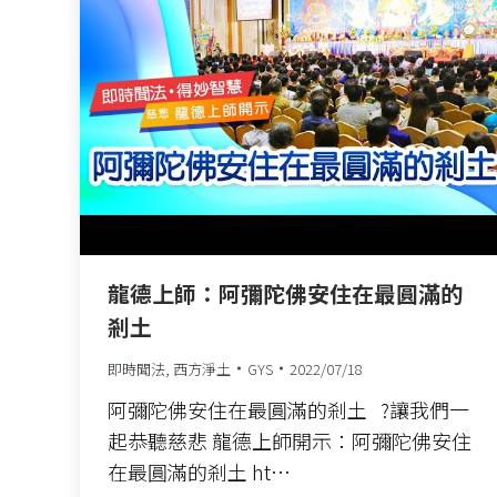
龍德上師：阿彌陀佛安住在最圓滿的
剎土
即時聞法
,
西方淨土
GYS
2022/07/18
阿彌陀佛安住在最圓滿的剎土 ?讓我們一
起恭聽慈悲 龍德上師開示：阿彌陀佛安住
在最圓滿的剎土 ht…