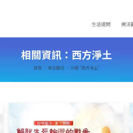
生活提問
佛法
相關資訊：
西方淨土
您在這裡：
首頁
佛法觀念
分類 "西方淨土"