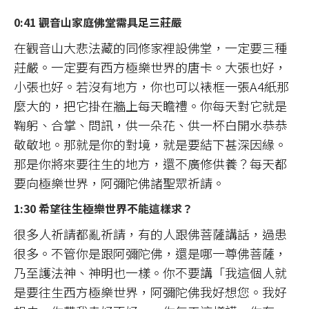
0:41 觀音山家庭佛堂需具足三莊嚴
在觀音山大悲法藏的同修家裡設佛堂，一定要三種
莊嚴。一定要有西方極樂世界的唐卡。大張也好，
小張也好。若沒有地方，你也可以裱框一張A4紙那
麼大的，把它掛在牆上每天瞻禮。你每天對它就是
鞠躬、合掌、問訊，供一朵花、供一杯白開水恭恭
敬敬地。那就是你的對境，就是要結下甚深因緣。
那是你將來要往生的地方，還不廣修供養？每天都
要向極樂世界，阿彌陀佛諸聖眾祈請。
1:30 希望往生極樂世界不能這樣求？
很多人祈請都亂祈請，有的人跟佛菩薩講話，過患
很多。不管你是跟阿彌陀佛，還是哪一尊佛菩薩，
乃至護法神、神明也一樣。你不要講「我這個人就
是要往生西方極樂世界，阿彌陀佛我好想您。我好