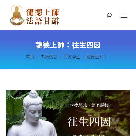
搜
索
龍德上師：往生四因
您在這裡：
首頁
佛法觀念
西方淨土
龍德上師：...