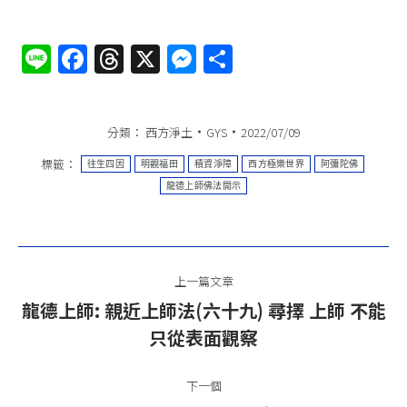
Line
Facebook
Threads
X
Messenger
分
享
分類：
西方淨土
GYS
2022/07/09
標籤：
往生四因
明觀福田
積資淨障
西方極樂世界
阿彌陀佛
龍德上師佛法開示
文
上一篇文章
章
龍德上師: 親近上師法(六十九) 尋擇 上師 不能
上
導
只從表面觀察
一
篇
航
下一個
文