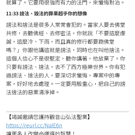
就算了。它要用很強而有力的法門，來懺悔對治。
11:33 謗法、毀法的罪業超乎你的想像
謗法和捨法是很多人常常會犯的。當家人要去佛堂
共修，去聽佛經、去修密法，你就說「不要這麼虔
誠，這麼冷、下雨，而且真的修行都要跑佛堂
嗎？」你跟他講這就是謗法，同時也在叫他捨法。
這個人信心不是很堅定，聽你講著，他放棄了。你
只要有謗法、捨法，去不了西方極樂世界。你有犯
過謗法、捨法的人，要深切求懺悔，專案中的專
案，好好地去處理。一定要用殷重心，把自己的謗
法捨法的惡業清淨掉。
【竭誠邀請您護持觀音山弘法聖業】
https://reurl.cc/NalE6n
讓更多人改變命運得妙智慧！