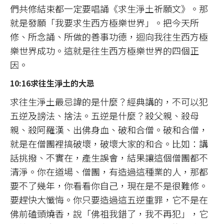
們共修結束都一定要唱誦《求生淨土祈願文》。那
就是發願「我要求生西方極樂世界」。把今天所
修、所念誦、所做的善事功德，迴向我往生西方極
樂世界成功。這就是往生西方極樂世界的四個正
因。
10:16求往生淨土的大忌
求往生淨土最忌諱的是什麼？經典講的，不可以犯
五逆及謗法、捨法。五逆是什麼？殺父親、殺母
親、殺阿羅漢、出佛身血、破和合僧。破和合僧，
就是在僧團裡搞破壞，破壞大家的和合。比如：講
話挑撥、不實在，產生誤會，結果讓這個僧團都不
清淨。你在道場、僧團，有造過這種業的人，那都
要不了幾年，你看看你自己，現在是不是很難修。
要趕快大懺悔。你只要造過這五逆重罪，它不是在
佛前磕頭燒香，說「佛祖我錯了，我不再犯」，它