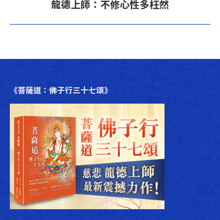
下
龍德上師：不修心性多枉然
章：
一
篇
文
章：
《菩薩道：佛子行三十七頌》