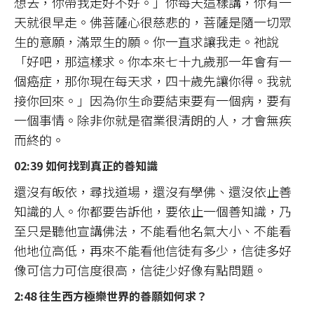
想去，你帶我走好不好。」你每天這樣講，你有一
天就很早走。佛菩薩心很慈悲的，菩薩是隨一切眾
生的意願，滿眾生的願。你一直求讓我走。祂說
「好吧，那這樣求。你本來七十九歲那一年會有一
個癌症，那你現在每天求，四十歲先讓你得。我就
接你回來。」因為你生命要結束要有一個病，要有
一個事情。除非你就是宿業很清朗的人，才會無疾
而終的。
02:39 如何找到真正的善知識
還沒有皈依，尋找道場，還沒有學佛、還沒依止善
知識的人。你都要告訴他，要依止一個善知識，乃
至只是聽他宣講佛法，不能看他名氣大小、不能看
他地位高低，再來不能看他信徒有多少，信徒多好
像可信力可信度很高，信徒少好像有點問題。
2:48 往生西方極樂世界的善願如何求？