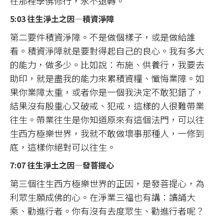
在那裡學佛修行，永不退轉。
5:03 往生淨土之因—積資淨障
第二要件積資淨障。不是做個樣子，或是做給誰
看。積資淨障就是要對得起自己的良心。我有多大
的能力，做多少。比如說：布施、供養行，我要去
助印，就是盡我的能力來累積資糧、懺悔業障。如
果你業障太重，或者你是一個我決定不敢犯錯了，
結果沒有殷重心又破戒、犯戒，這樣的人很難帶業
往生。帶業往生是你知道原來有這個法門，可以往
生西方極樂世界，我就不敢做壞事那種人，一修到
底，這樣你絕對可以往生。
7:07 往生淨土之因—發菩提心
第三個往生西方極樂世界的正因，是發菩提心，為
利眾生願成佛的心。在淨業三福也有講：讀誦大
乘、勸進行者。你有沒有去度眾生、勸進行者呢？