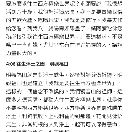
要怎麼求往生西方極樂世界呢？求願要說「我很想
活到八十歲，我很想活這麼長，我不是要貪戀世俗
的五欲六塵、吃喝玩樂，我就是要修行。我每天修
給您看。到我八十歲陽壽如果盡了，請阿彌陀佛您
務必接引我往生西方極樂世界。」要這樣求。不是
嘴巴一直亂講，尤其平常有在持咒誦經的人，講話
力量很大的。
4:06 往生淨土之因—明觀福田
明觀福田就是對淨土獻供，然後對諸尊做祈禱。明
觀福田也是確立「我就是要往生西方極樂世界」，
這樣的一個信念不改換的。我們觀音山的祖師、這
麼多大德菩薩，都勸人往生西方極樂世界，就是你
不要輕視西方極樂世界。西方極樂世界是最殊勝的
淨土，利鈍兼收。上根利智的到那邊，花開見佛悟
無生；非常鈍根的人到淨土，起碼可以保得慧命，