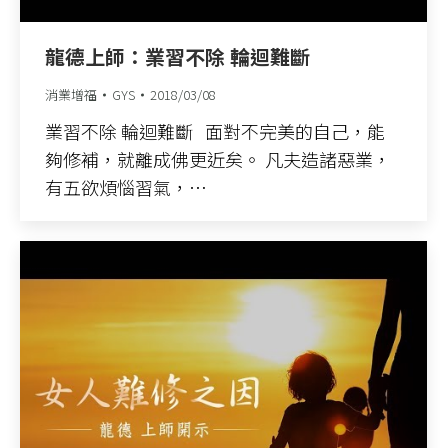
龍德上師：業習不除 輪迴難斷
消業增福
GYS
2018/03/08
業習不除 輪迴難斷 面對不完美的自己，能
夠修補，就離成佛更近矣。 凡夫造諸惡業，
有五欲煩惱習氣，…