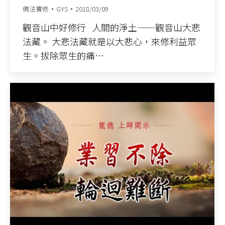
佛法實修
GYS
2018/03/09
觀音山中好修行 人間的淨土——觀音山大悲
法藏。 大悲法藏就是以大悲心，來修利益眾
生。拔除眾生的痛…