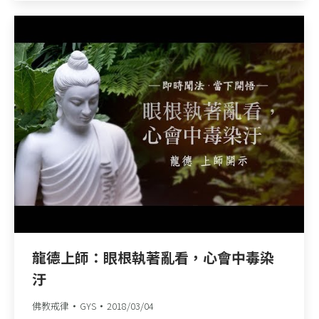
龍德上師：眼根執著亂看，心會中毒染
汙
佛教戒律
GYS
2018/03/04