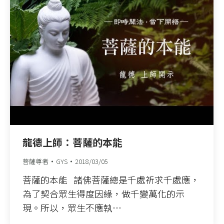
龍德上師：菩薩的本能
菩薩尊者
GYS
2018/03/05
菩薩的本能 諸佛菩薩總是千處祈求千處應，
為了契合眾生得度因緣，做千變萬化的示
現。所以，眾生不應執…