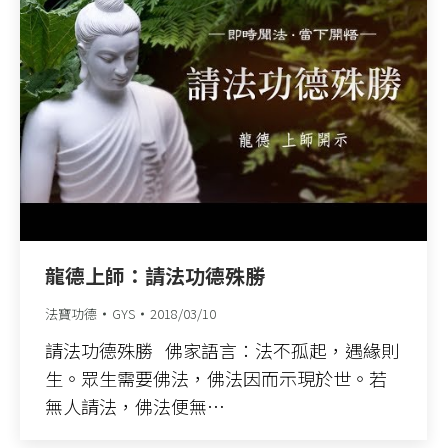
龍德上師：請法功德殊勝
法寶功德
GYS
2018/03/10
請法功德殊勝 佛家語言：法不孤起，遇緣則
生。眾生需要佛法，佛法因而示現於世。若
無人請法，佛法便無…