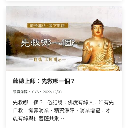
龍德上師：先救哪一個？
積資淨障
GYS
2022/12/08
先救哪一個？ 俗話說：佛度有緣人，唯有先
自救，懺罪消業、積資淨障、消業增福，才
能有緣與佛菩薩共乘…