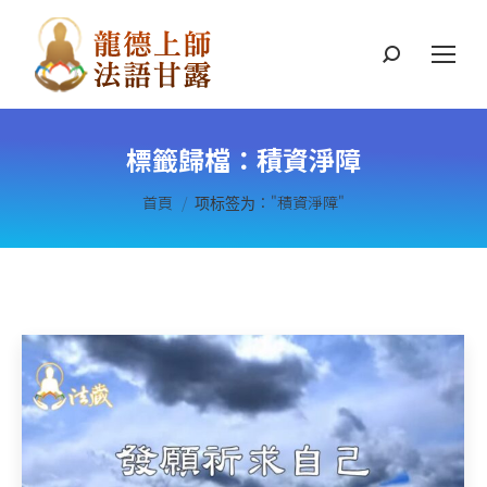
搜
索
標籤歸檔：
積資淨障
您在這裡：
首頁
项标签为："積資淨障"