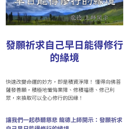
發願祈求自己早日能得修行
的緣境
快速改變命運的妙方，即是積資淨障！ 懂得向佛菩
薩發善願，積極地懺悔業障、修積福德、修己利
眾，來換取可以全心修行的因緣！
讓我們一起恭聽慈悲 龍德上師
開示：
發願祈求
自己早日能得修行的緣境