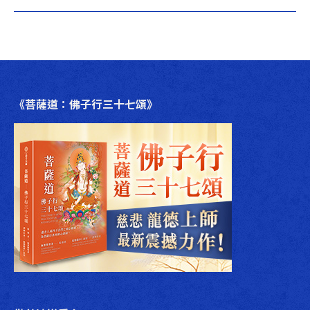
章：
一
篇
文
章：
《菩薩道：佛子行三十七頌》