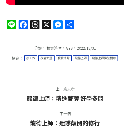
Line
Facebook
Threads
X
Messenger
分
享
分類：
積資淨障
GYS
2022/12/31
標籤：
換工作
改變命運
積資淨障
龍德上師
龍德上師佛法開示
文
上一篇文章
章
上
龍德上師：精進菩薩 好學多問
一
導
篇
下一個
航
文
下
龍德上師：迷惑顛倒的修行