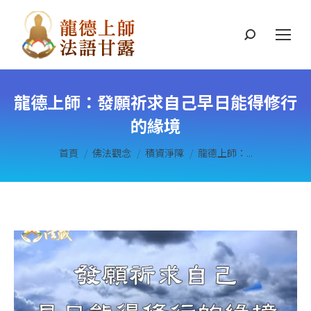
搜
索
龍德上師：發願祈求自己早日能得修行
的緣境
您在這裡：
首頁
佛法觀念
積資淨障
龍德上師：...