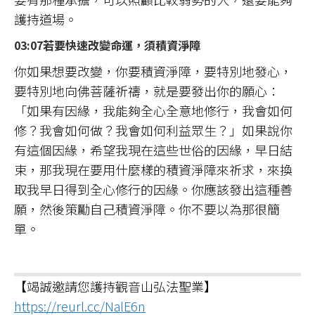
護持道場。
03:07若要快速改變命運，須積資淨障
你如果想要改變，你要積資淨障，要特別地發心，
要特別地向佛菩薩祈禱，就是要發出你的願心：
「如果有因緣，我能夠全心全意地修行，我會如何
修？我會如何做？我會如何利益眾生？」如果說你
有這個因緣，希望我現在這些世俗的因緣，早日結
束，那我現在要用什麼樣的積資淨障來祈求，來換
取我早日得到全心修行的因緣。你應該發出這種善
願，然後策勵自己積資淨障。你不要以為那很簡
單。
【竭誠邀請您護持觀音山弘法聖業】
https://reurl.cc/NalE6n