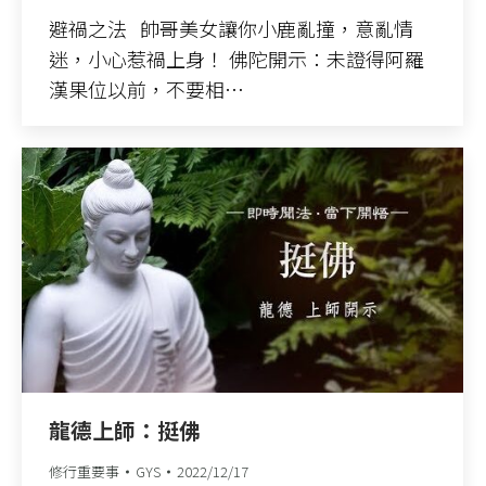
避禍之法 帥哥美女讓你小鹿亂撞，意亂情
迷，小心惹禍上身！ 佛陀開示：未證得阿羅
漢果位以前，不要相…
龍德上師：挺佛
修行重要事
GYS
2022/12/17