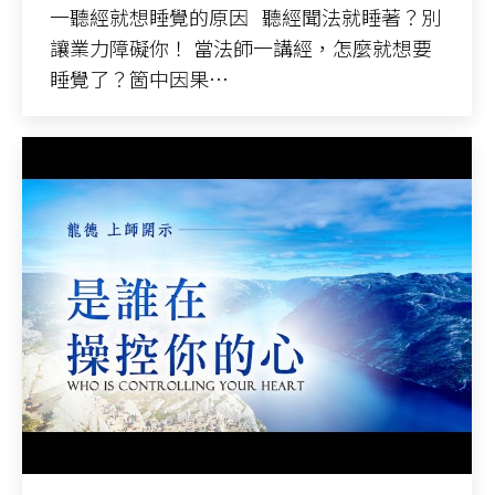
一聽經就想睡覺的原因 聽經聞法就睡著？別
讓業力障礙你！ 當法師一講經，怎麼就想要
睡覺了？箇中因果…