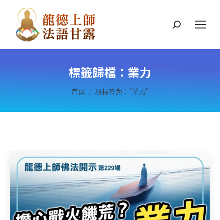
搜
索
標籤歸檔：
業力
您在這裡：
首頁
项标签为："業力"