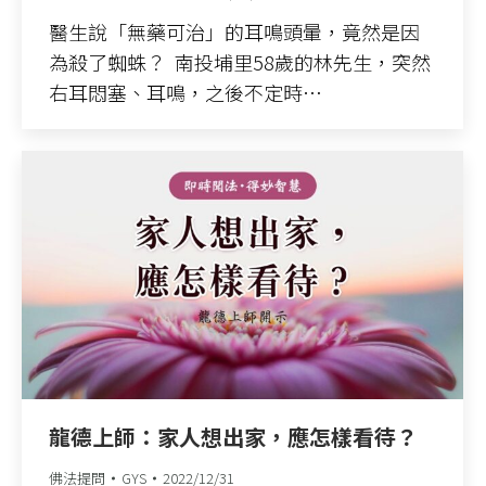
醫生說「無藥可治」的耳鳴頭暈，竟然是因
為殺了蜘蛛？ ​ 南投埔里58歲的林先生，突然
右耳悶塞、耳鳴，之後不定時…
龍德上師：家人想出家，應怎樣看待？
佛法提問
GYS
2022/12/31