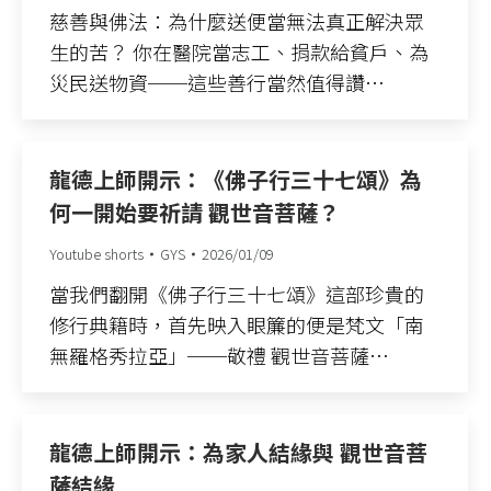
慈善與佛法：為什麼送便當無法真正解決眾
生的苦？ 你在醫院當志工、捐款給貧戶、為
災民送物資──這些善行當然值得讚…
龍德上師開示：《佛子行三十七頌》為
何一開始要祈請 觀世音菩薩？
Youtube shorts
GYS
2026/01/09
當我們翻開《佛子行三十七頌》這部珍貴的
修行典籍時，首先映入眼簾的便是梵文「南
無羅格秀拉亞」──敬禮 觀世音菩薩…
龍德上師開示：為家人結緣與 觀世音菩
薩結緣