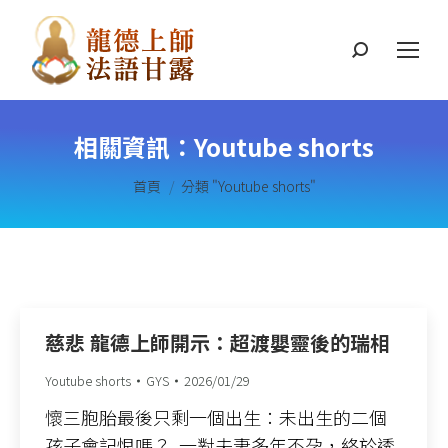
搜
索
相關資訊：
Youtube shorts
您在這裡：
首頁
分類 "Youtube shorts"
慈悲 龍德上師開示：超渡嬰靈後的瑞相
Youtube shorts
GYS
2026/01/29
懷三胞胎最後只剩一個出生：未出生的二個
孩子會記恨嗎？ ​ 一對夫妻多年不孕，終於透