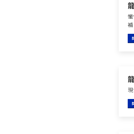
懺
補
現世