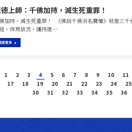
龍德上師：千佛加持，滅生死重罪！
佛加持，滅生死重罪！ 《佛說千佛洪名寶懺》就是三千
經，保育放流，護持建…
閱讀更多
1
2
3
4
5
6
7
8
9
10
11
17
18
19
20
21
22
23
24
25
30
31
32
33
34
35
36