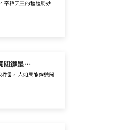
的時刻。帝釋天王的種種勝妙
境關鍵是…
煩惱。 人如果能夠聽聞