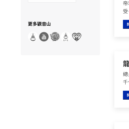
帝
示
分
受
類
更多觀音山
總
千