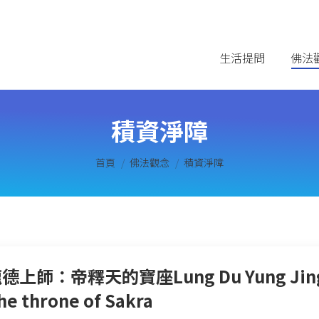
生活提問
佛法
積資淨障
您在這裡：
首頁
佛法觀念
積資淨障
德上師：帝釋天的寶座Lung Du Yung Jing
he throne of Sakra