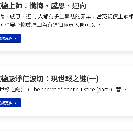
龍德上師：懺悔、感恩、迴向
悔、感恩、迴向 人都有多生累劫的罪業，當冤親債主索
，也要心懷感恩因為有這個寶貴人身可以…
閱讀更多
龍德嚴淨仁波切：現世報之謎(一)
報之謎(一) The secret of poetic justice (part I) 菩…
閱讀更多