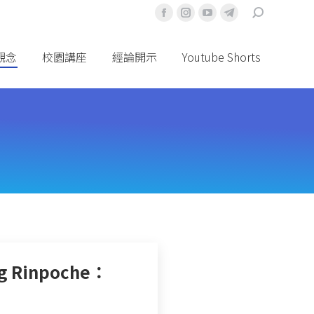
搜
Facebook
Instagram
YouTube
Telegram
索
頁
頁
頁
頁
面
面
面
面
觀念
校園講座
經論開示
Youtube Shorts
在
在
在
在
新
新
新
新
視
視
視
視
窗
窗
窗
窗
中
中
中
中
打
打
打
打
開
開
開
開
 Rinpoche：