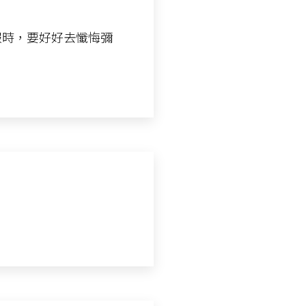
報時，要好好去懺悔彌