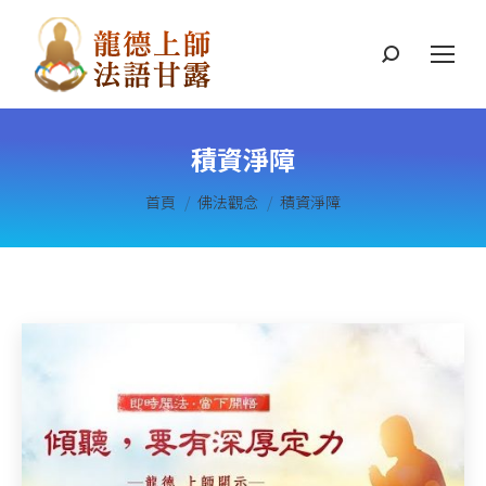
搜
索
積資淨障
您在這裡：
首頁
佛法觀念
積資淨障