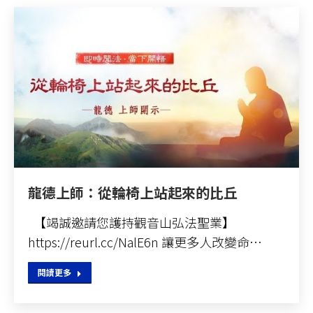
龍德上師：從輪椅上站起來的比丘
【竭誠邀請您護持觀音山弘法聖業】
https://reurl.cc/NalE6n 讓更多人改變命…
閱讀更多