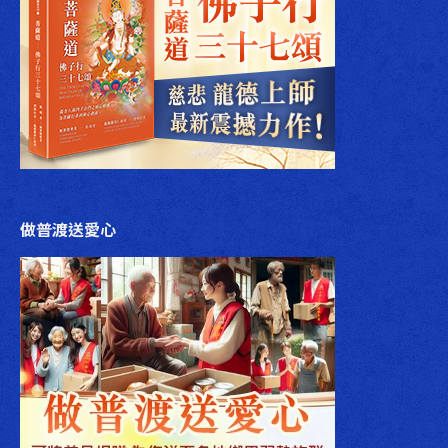
做普渡送愛心