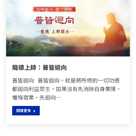
龍德上師：普皆迴向
普皆迴向 普皆迴向，就是將所修的一切功德
都迴向利益眾生，如果沒有先消除自身業障，
懺悔宿業，先迴向…
閱讀更多