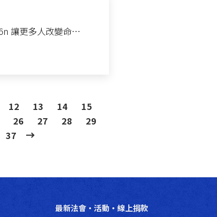
lE6n 讓更多人改變命…
12
13
14
15
26
27
28
29
37
最新法會‧活動‧線上捐款