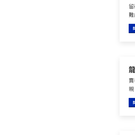
留
難
賣
親