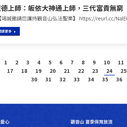
龍德上師：皈依大神通上師，三代富貴無窮
竭誠邀請您護持觀音山弘法聖業】 https://reurl.cc/Na
閱讀更多
1
2
3
4
5
6
7
8
9
10
11
17
18
19
20
21
22
23
24
25
30
31
32
33
34
35
36
送愛心
觀音山 夏季保育放流