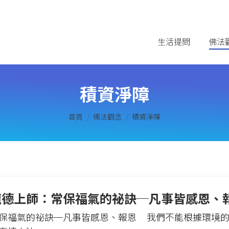
生活提問
佛法
積資淨障
您在這裡：
首頁
佛法觀念
積資淨障
龍德上師：常保福氣的祕訣─凡事皆感恩、
保福氣的祕訣─凡事皆感恩、報恩 我們不能根據環境