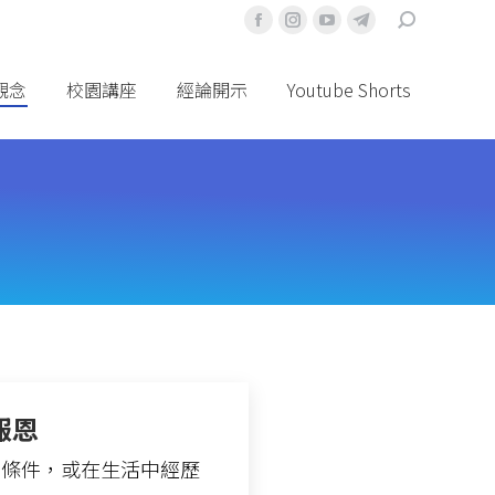
搜
Facebook
Instagram
YouTube
Telegram
索
頁
頁
頁
頁
面
面
面
面
觀念
校園講座
經論開示
Youtube Shorts
在
在
在
在
新
新
新
新
視
視
視
視
窗
窗
窗
窗
中
中
中
中
打
打
打
打
開
開
開
開
報恩
的條件，或在生活中經歷