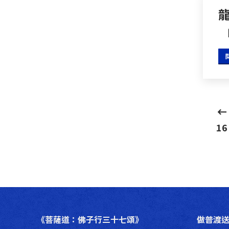
【
16
《菩薩道：佛子行三十七頌》
做普渡