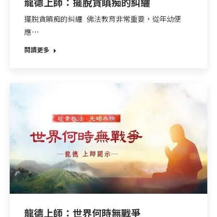
龍德上師：擺脫貪瞋痴的糾纏
擺脫貪瞋痴的糾纏 佛法教育非常重要，從年幼便
應…
閱讀更多
龍德上師：世界何時無戰爭