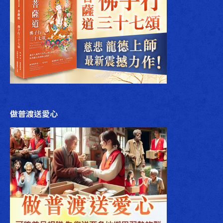
做普渡送愛心