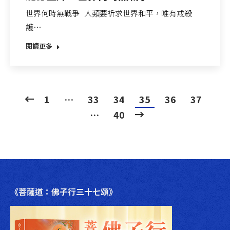
世界何時無戰爭 人類要祈求世界和平，唯有戒殺
護…
閱讀更多
1
…
33
34
35
36
37
…
40
《菩薩道：佛子行三十七頌》