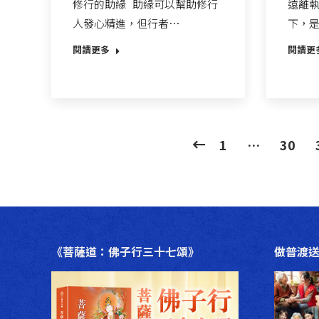
修行的助緣 助緣可以幫助修行
遠離執
人發心精進，但行者…
下，
閱讀更多
閱讀更
1
…
30
《菩薩道：佛子行三十七頌》
做普渡