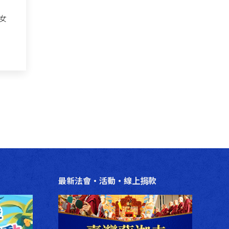
女
最新法會‧活動‧線上捐款