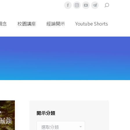
搜
Facebook
Instagram
YouTube
Telegram
索
頁
頁
頁
頁
面
面
面
面
觀念
校園講座
經論開示
Youtube Shorts
在
在
在
在
新
新
新
新
視
視
視
視
窗
窗
窗
窗
中
中
中
中
打
打
打
打
開
開
開
開
開示分類
開