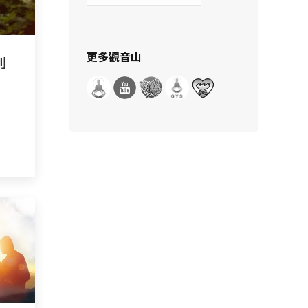
示
分
類
更多觀音山
別