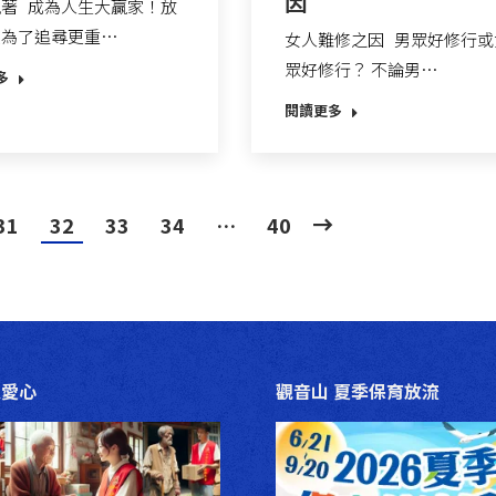
因
著 成為人生大贏家！放
是為了追尋更重…
女人難修之因 男眾好修行或
眾好修行？ 不論男…
多
閱讀更多
31
32
33
34
…
40
送愛心
觀音山 夏季保育放流