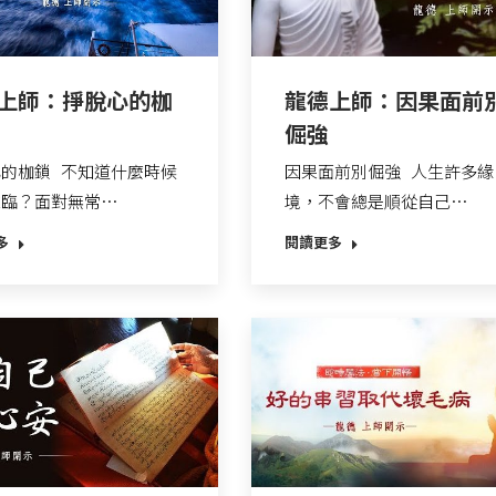
上師：掙脫心的枷
龍德上師：因果面前
倔強
的枷鎖 不知道什麼時候
因果面前別倔強 人生許多緣
來臨？面對無常…
境，不會總是順從自己…
多
閱讀更多