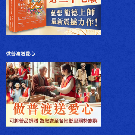
做普渡送愛心