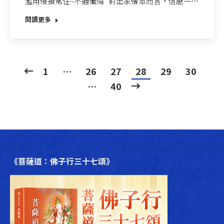
濫用侵損常住–不通懺悔 對出家僧眾而言，信施一…
閱讀更多
1
…
26
27
28
29
30
…
40
《菩薩道：佛子行三十七頌》