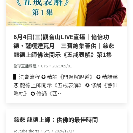
6月4日(三)觀音山LIVE直播｜億倍功
德‧薩嘎達瓦月｜三寶總集薈供｜慈悲
龍德上師佛法開示《五戒表解》第1集
全球直播課程
GYS
2025/05/01
▌法會流程 ✪ 恭誦《開顯解脫道》 ✪ 恭請慈
悲 龍德上師開示《五戒表解》 ✪ 修誦《薈供
略軌》 ✪ 修誦《西…
慈悲 龍德上師：供佛的最佳時間
Youtube shorts
GYS
2024/12/27