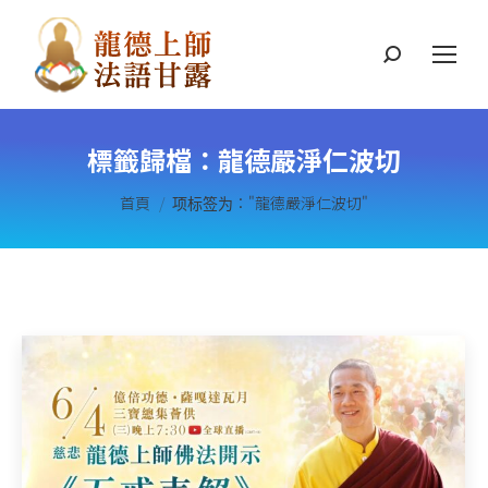
搜
索
標籤歸檔：
龍德嚴淨仁波切
您在這裡：
首頁
项标签为："龍德嚴淨仁波切"