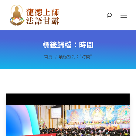
搜
索
標籤歸檔：
時間
您在這裡：
首頁
项标签为："時間"