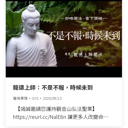
龍德上師：不是不報，時候未到
懺悔業障
GYS
2020/09/13
【竭誠邀請您護持觀音山弘法聖業】
https://reurl.cc/NalE6n 讓更多人改變命…