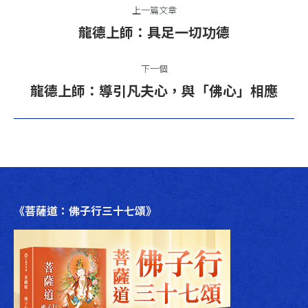
上一篇文章
章
上
龍德上師：具足一切功德
一
導
篇
下一個
航
文
下
龍德上師：導引凡夫心，與「佛心」相應
章：
一
篇
文
章：
《菩薩道：佛子行三十七頌》