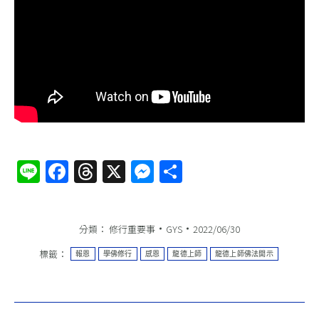
Line
Facebook
Threads
X
Messenger
分
享
分類：
修行重要事
GYS
2022/06/30
標籤：
報恩
學佛修行
感恩
龍德上師
龍德上師佛法開示
文