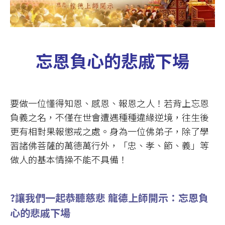
忘恩負心的悲戚下場
要做一位懂得知恩、感恩、報恩之人！若背上忘恩
負義之名，不僅在世會遭遇種種違緣逆境，往生後
更有相對果報懲戒之處。身為一位佛弟子，除了學
習諸佛菩薩的萬德萬行外，「忠、孝、節、義」等
做人的基本情操不能不具備！
?讓我們一起恭聽慈悲 龍德上師開示：忘恩負
心的悲戚下場