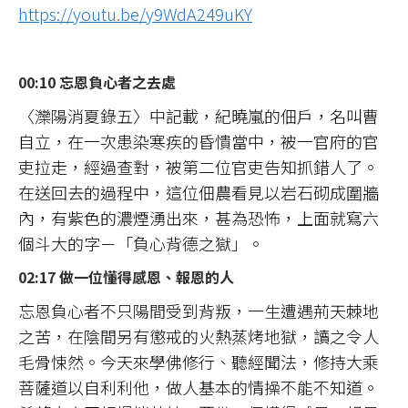
https://youtu.be/y9WdA249uKY
00:10 忘恩負心者之去處
〈灤陽消夏錄五〉中記載，紀曉嵐的佃戶，名叫曹
自立，在一次患染寒疾的昏憒當中，被一官府的官
吏拉走，經過查對，被第二位官吏告知抓錯人了。
在送回去的過程中，這位佃農看見以岩石砌成圍牆
內，有紫色的濃煙湧出來，甚為恐怖，上面就寫六
個斗大的字－「負心背德之獄」。
02:17 做一位懂得感恩、報恩的人
忘恩負心者不只陽間受到背叛，一生遭遇荊天棘地
之苦，在陰間另有懲戒的火熱蒸烤地獄，讀之令人
毛骨悚然。今天來學佛修行、聽經聞法，修持大乘
菩薩道以自利利他，做人基本的情操不能不知道。