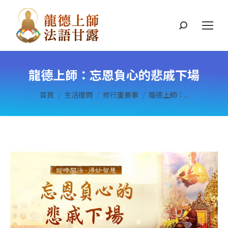
搜
索
龍德上師：忘恩負心的悲戚下場
您在這裡：
首頁
生活提問
修行重要事
龍德上師：...