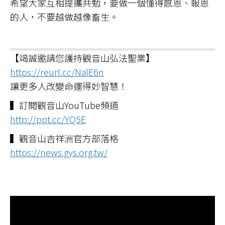
希望大家互相提攜共勉，要做一個懂得感恩、報恩
的人，不要越做越像畜生。
【竭誠邀請您護持觀音山弘法聖業】
https://reurl.cc/NalE6n
讓更多人改變命運得妙智慧！
▍訂閱觀音山YouTube頻道
http://ppt.cc/YQ5E
▍觀音山吉祥洲官方部落格
https://news.gys.org.tw/