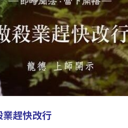
殺業趕快改行