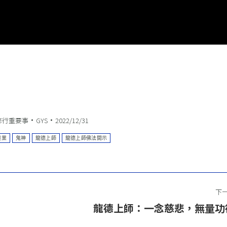
修行重要事
GYS
2022/12/31
殺業
鬼神
龍德上師
龍德上師佛法開示
下
下
龍德上師：一念慈悲，無量功
一