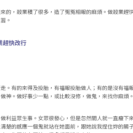
造來的，殺業積了很多，造了冤冤相報的麻煩。做殺業趕
熏習。
業趕快改行
著走。有的來得及投胎，有福報投胎做人；有的是沒有福
，做神。做好事少一點，或比較沒修，做鬼，來找你麻煩
，做利益眾生事。女眾很發心，但是忽然間人就一直瘦下
眾清楚的感應一個鬼就站在她面前，跟她說我捏住妳的腸