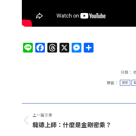
Line
Facebook
Threads
X
Messenger
分
享
分類：
標籤：
慈悲
文
上一篇文章
章
上
龍德上師：什麼是金剛密乘？
一