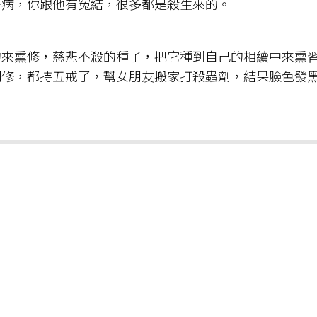
得病，你跟他有冤結，很多都是殺生來的。
的來熏修，慈悲不殺的種子，把它種到自己的相續中來熏
同修，都持五戒了，幫女朋友搬家打殺蟲劑，結果臉色發