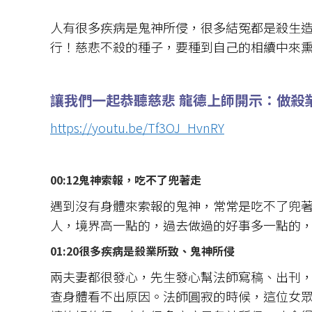
人有很多疾病是鬼神所侵，很多結冤都是殺生
行！慈悲不殺的種子，要種到自己的相續中來
讓我們一起恭聽慈悲 龍德上師
開示
：做殺
https://youtu.be/Tf3OJ_HvnRY
00:12鬼神索報，吃不了兜著走
遇到沒有身體來索報的鬼神，常常是吃不了兜
人，境界高一點的，過去做過的好事多一點的
01:20很多疾病是殺業所致、鬼神所侵
兩夫妻都很發心，先生發心幫法師寫稿、出刊
查身體看不出原因。法師圓寂的時候，這位女