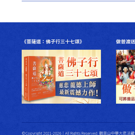
導
篇
航
文
章：
《菩薩道：佛子行三十七頌》
做普渡
©Copyright 2021-2026｜All Rights Reserved. 觀音山中華大悲