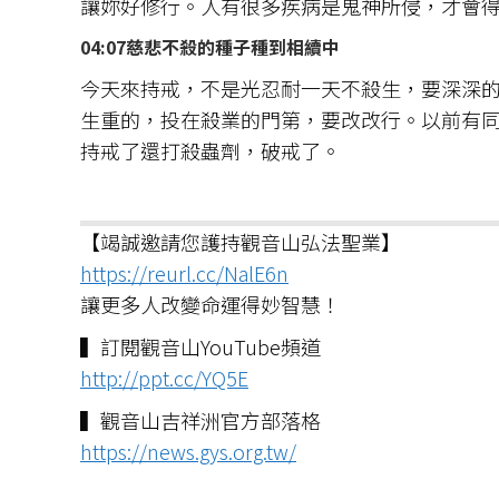
讓妳好修行。人有很多疾病是鬼神所侵，才會
04:07慈悲不殺的種子種到相續中
今天來持戒，不是光忍耐一天不殺生，要深深
生重的，投在殺業的門第，要改改行。以前有
持戒了還打殺蟲劑，破戒了。
【竭誠邀請您護持觀音山弘法聖業】
https://reurl.cc/NalE6n
讓更多人改變命運得妙智慧！
▍訂閱觀音山YouTube頻道
http://ppt.cc/YQ5E
▍觀音山吉祥洲官方部落格
https://news.gys.org.tw/