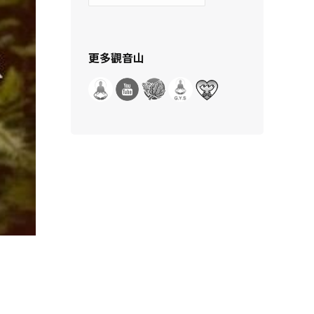
示
分
類
更多觀音山