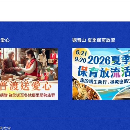
篇
文
章：
送愛心
觀音山 夏季保育放流
法藏佛教會