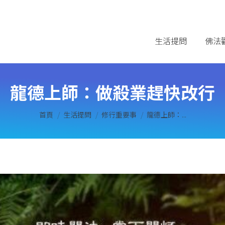
生活提問
佛法
龍德上師：做殺業趕快改行
您在這裡：
首頁
生活提問
修行重要事
龍德上師：...