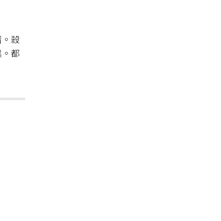
習。殺
黑。都