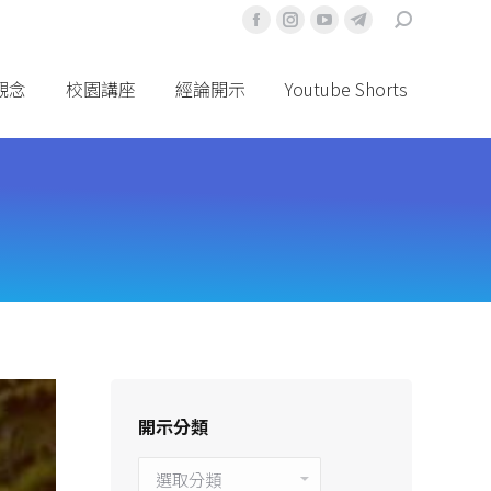
搜
Facebook
Instagram
YouTube
Telegram
索
頁
頁
頁
頁
面
面
面
面
觀念
校園講座
經論開示
Youtube Shorts
在
在
在
在
新
新
新
新
視
視
視
視
窗
窗
窗
窗
中
中
中
中
打
打
打
打
開
開
開
開
開示分類
開