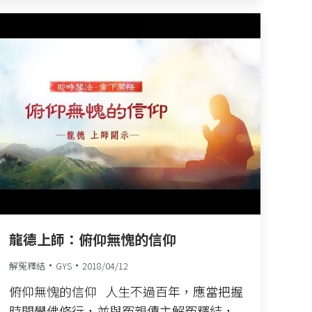
龍德上師：俯仰無愧的信仰
解冤釋結
GYS
2018/04/12
俯仰無愧的信仰 人生不過百年，應當把握
時間學佛修行，並與冤親債主解冤釋結，