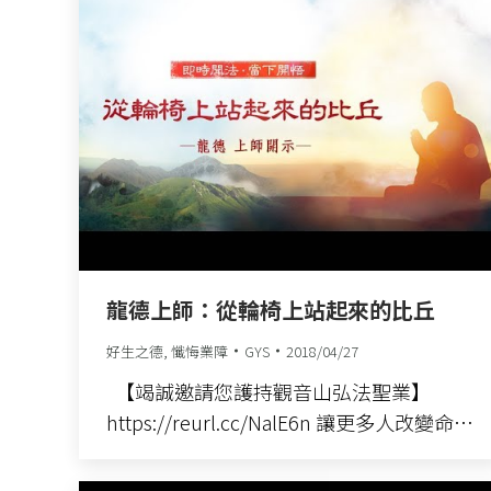
龍德上師：從輪椅上站起來的比丘
好生之德
,
懺悔業障
GYS
2018/04/27
【竭誠邀請您護持觀音山弘法聖業】
https://reurl.cc/NalE6n 讓更多人改變命…