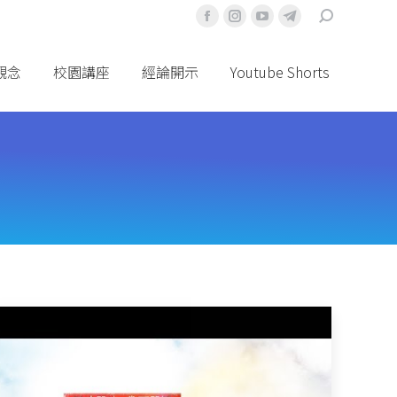
搜
Facebook
Instagram
YouTube
Telegram
索
頁
頁
頁
頁
面
面
面
面
觀念
校園講座
經論開示
Youtube Shorts
在
在
在
在
新
新
新
新
視
視
視
視
窗
窗
窗
窗
中
中
中
中
打
打
打
打
開
開
開
開