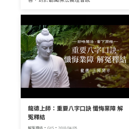
龍德上師：重要八字口訣 懺悔業障 解
冤釋結
解冤釋結
GYS
2018/04/05