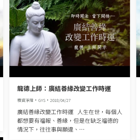
龍德上師：廣結善緣改變工作時運
積資淨障
GYS
2018/04/27
廣結善緣改變工作時運 人生在世，每個人
都想要有福報、善緣，但是在缺乏福德的
情況下，往往事與願違、…