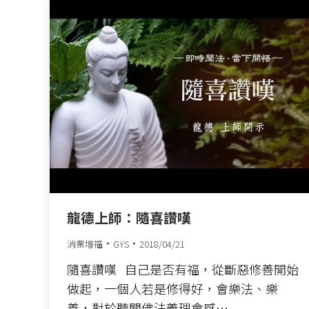
龍德上師：隨喜讚嘆
消業增福
GYS
2018/04/21
隨喜讚嘆 自己是否有福，從斷惡修善開始
做起，一個人若是修得好，會樂法、樂
善，對於聽聞佛法義理會感…