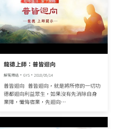
龍德上師：普皆迴向
解冤釋結
GYS
2018/05/14
普皆迴向 普皆迴向，就是將所修的一切功
德都迴向利益眾生，如果沒有先消除自身
業障，懺悔宿業，先迴向…