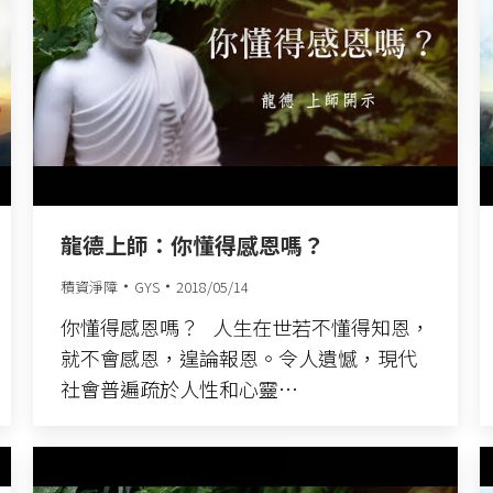
龍德上師：你懂得感恩嗎？
積資淨障
GYS
2018/05/14
你懂得感恩嗎？ 人生在世若不懂得知恩，
就不會感恩，遑論報恩。令人遺憾，現代
社會普遍疏於人性和心靈…