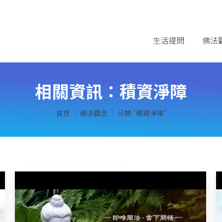
生活提問
佛法
相關資訊：
積資淨障
您在這裡：
首頁
佛法觀念
分類 "積資淨障"