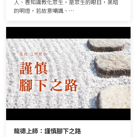
人、善知識教化眾生，是眾生的眼目，黑暗
的明燈，若故意嘲諷、…
龍德上師：謹慎腳下之路