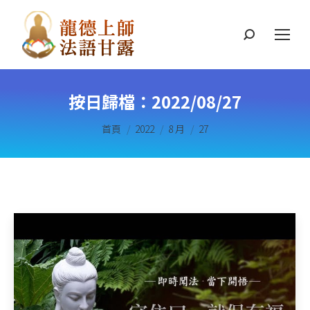
搜
索
按日歸檔：
2022/08/27
您在這裡：
首頁
2022
8 月
27