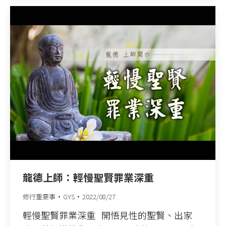
龍德上師：輕慢聖賢罪業深重
修行重要事
GYS
2022/08/27
輕慢聖賢罪業深重 開悟見性的聖賢、出家