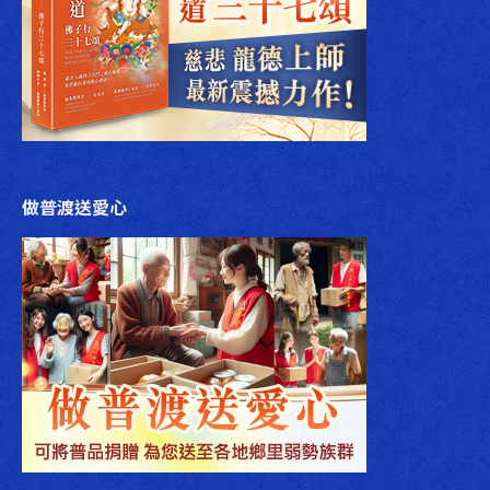
做普渡送愛心