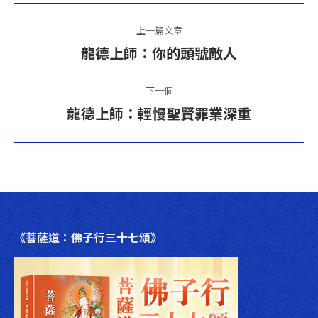
文
上一篇文章
章
上
龍德上師：你的頭號敵人
一
導
篇
下一個
航
文
下
龍德上師：輕慢聖賢罪業深重
章：
一
篇
文
章：
《菩薩道：佛子行三十七頌》