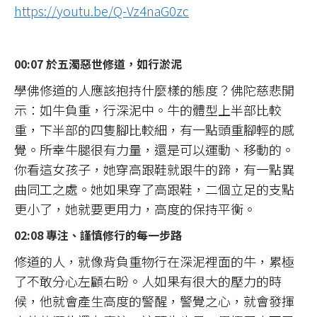
https://youtu.be/Q-Vz4naG0zc
00:07 於五濁惡世修道，如行淤泥
學佛修道的人應該抱持什麼樣的態度？佛陀慈悲開
示：如牛負重，行深泥中。牛的體型上半部比較
重，下半部的四隻腳比較細，有一點頭重腳輕的感
覺。所幸牛腿很有力量，還是可以運動、移動的。
你看這女孩子，她穿高跟鞋就跟牛的蹄，有一點異
曲同工之處。她如果穿了高跟鞋，二個立足的支點
更小了，她就要更用力，高度的保持平衡。
02:08 專注、謹慎修行的每一步路
修道的人，就像背負重物行在深泥裡面的牛，累極
了不敢分心左顧右盼。人如果有很大的壓力的時
候，他就會產生高度的警醒，警覺之心，就會發揮