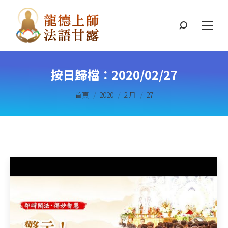
搜
索
按日歸檔：
2020/02/27
您在這裡：
首頁
2020
2 月
27