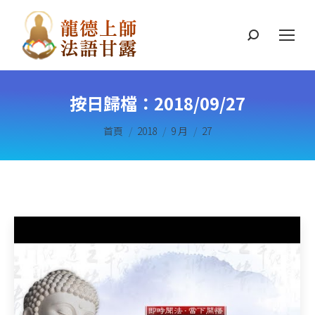
搜
索
按日歸檔：
2018/09/27
您在這裡：
首頁
2018
9 月
27