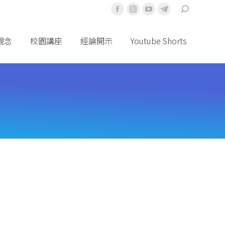
搜
Facebook
Instagram
YouTube
Telegram
索
頁
頁
頁
頁
面
面
面
面
觀念
校園講座
經論開示
Youtube Shorts
在
在
在
在
新
新
新
新
視
視
視
視
窗
窗
窗
窗
中
中
中
中
打
打
打
打
開
開
開
開