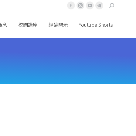
搜
Facebook
Instagram
YouTube
Telegram
索
頁
頁
頁
頁
面
面
面
面
觀念
校園講座
經論開示
Youtube Shorts
在
在
在
在
新
新
新
新
視
視
視
視
窗
窗
窗
窗
中
中
中
中
打
打
打
打
開
開
開
開