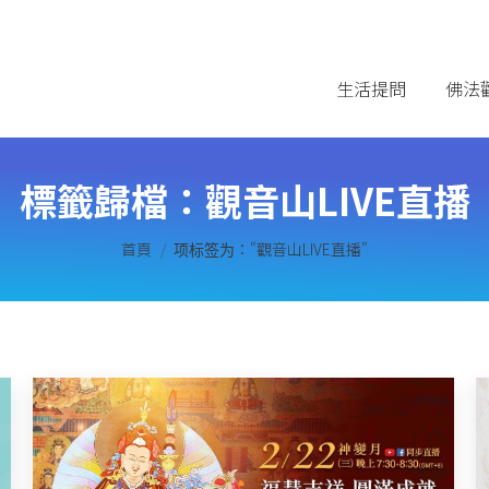
生活提問
佛法
標籤歸檔：
觀音山LIVE直播
您在這裡：
首頁
项标签为："觀音山LIVE直播"