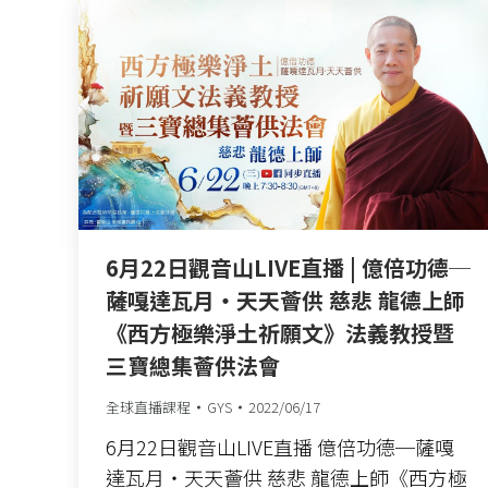
6月22日觀音山LIVE直播 | 億倍功德─
薩嘎達瓦月‧天天薈供 慈悲 龍德上師
《西方極樂淨土祈願文》法義教授暨
三寶總集薈供法會
全球直播課程
GYS
2022/06/17
6月22日觀音山LIVE直播 億倍功德─薩嘎
達瓦月‧天天薈供 慈悲 龍德上師《西方極