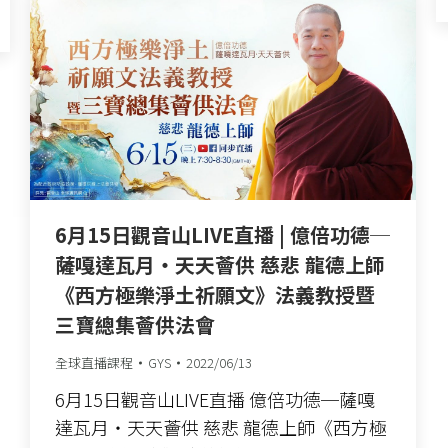
6月15日觀音山LIVE直播 | 億倍功德─
薩嘎達瓦月‧天天薈供 慈悲 龍德上師
《西方極樂淨土祈願文》法義教授暨
三寶總集薈供法會
全球直播課程
GYS
2022/06/13
6月15日觀音山LIVE直播 億倍功德─薩嘎
達瓦月‧天天薈供 慈悲 龍德上師《西方極