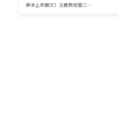
樂淨土祈願文》法義教授暨三…