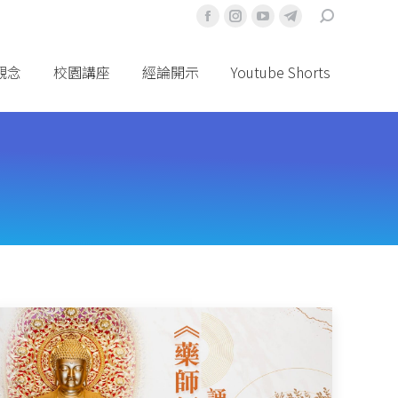
搜
Facebook
Instagram
YouTube
Telegram
索
頁
頁
頁
頁
面
面
面
面
觀念
校園講座
經論開示
Youtube Shorts
在
在
在
在
新
新
新
新
視
視
視
視
窗
窗
窗
窗
中
中
中
中
打
打
打
打
開
開
開
開