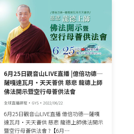
6月25日觀音山LIVE直播 |億倍功德─
薩嘎達瓦月‧天天薈供 慈悲 龍德上師
佛法開示暨空行母薈供法會
全球直播課程
GYS
2022/06/22
6月25日觀音山LIVE直播 億倍功德─薩嘎
達瓦月‧天天薈供 慈悲 龍德上師佛法開示
暨空行母薈供法會 ?【6月…