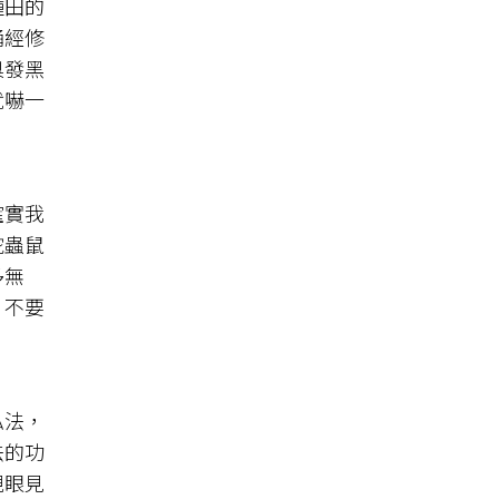
種田的
誦經修
臭發黑
就嚇一
確實我
蛇蟲鼠
多無
，不要
弘法，
法的功
親眼見