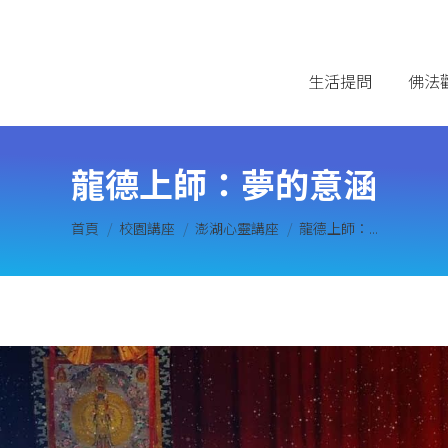
生活提問
佛法
龍德上師：夢的意涵
您在這裡：
首頁
校園講座
澎湖心靈講座
龍德上師：...