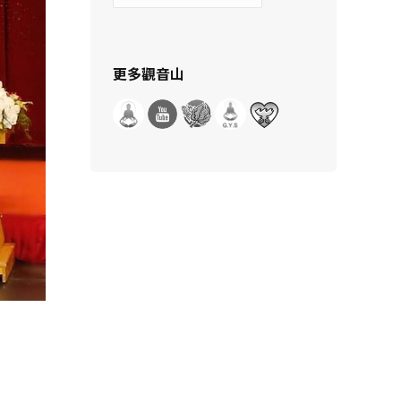
示
分
類
更多觀音山