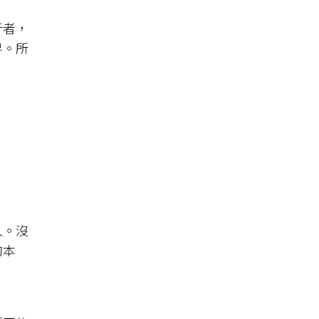
行者，
界。所
人。沒
的本