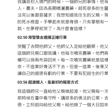
我講我初入佛門的時候，一個師兄的事情，他
人，農夫。因為長期噴灑農藥，殺死很多的生
法完以後跟菩薩求：我想知道我往生的父親，
的死水裡面，手舉起來就是骨頭，只有掌根有
跳，在夢裡就哭了，為什麼會這樣？
02:50 用智慧去選擇正確行業
哭醒了去問他師父。他師父入定給他觀察，他
這個師兄親口跟我講，他每次噴完農藥，他們
蟻可以撿兩布袋回來。每一次噴完農藥就是這
奈，不造業好像活不下去，但是一造業，後果
讓自己的道德有虧的行業、不要有犯殺生的行
03:56 超渡親人，是最好的報恩方式
我這個師兄一直給他父親做超渡，他父親每一
那時候在臺中看守所，講很多的佛法的公案，
德，立刻迴向給他父親。給他辦了一個大日如