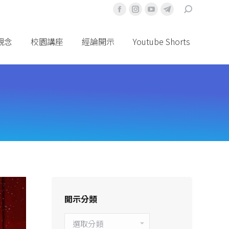
搜
Facebook
Instagram
YouTube
Telegram
索
頁
頁
頁
頁
面
面
面
面
觀念
校園講座
經論開示
Youtube Shorts
在
在
在
在
新
新
新
新
視
視
視
視
窗
窗
窗
窗
中
中
中
中
打
打
打
打
開
開
開
開
開示分類
開