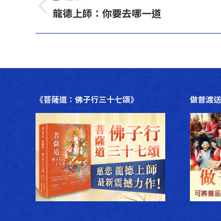
章
上
龍德上師：你要去哪一道
一
導
篇
航
文
章：
《菩薩道：佛子行三十七頌》
做普渡