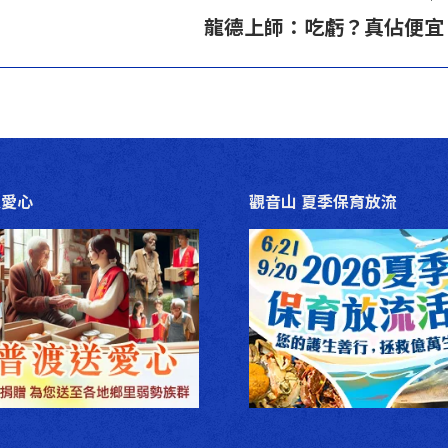
下
龍德上師：吃虧？真佔便宜
一
篇
文
章：
送愛心
觀音山 夏季保育放流