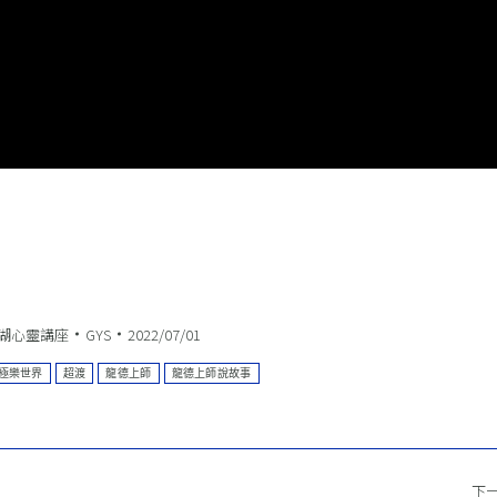
湖心靈講座
GYS
2022/07/01
極樂世界
超渡
龍德上師
龍德上師說故事
下