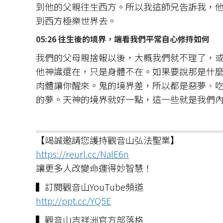
到他的父親往生西方。所以我這師兄告訴我，
到西方極樂世界去。
05:26 往生後的境界，端看我們平常自心修持如何
我們的父母親捨報以後，大概我們就不理了，
他神識還在，只是身體不在。如果要說那是什
肉體讓你醒來。鬼的境界差，所以都是惡夢、
的夢。天神的境界就好一點，這一些就是我們
【竭誠邀請您護持觀音山弘法聖業】
https://reurl.cc/NalE6n
讓更多人改變命運得妙智慧！
▍訂閱觀音山YouTube頻道
http://ppt.cc/YQ5E
▍觀音山吉祥洲官方部落格