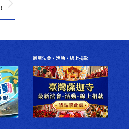
！
最新法會‧活動‧線上捐款