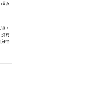
，超渡
以後，
，沒有
魔鬼怪