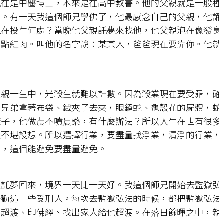
現在是中醫博士，本來是在高中教書。他的父親就是一般
靈。有一天我這個師兄學佛了，他最感念自己的父親，他
現在投生何處？當晚他父親託夢來找他，他父親泡在像發
一點紅肉。叫他的名字說：某某人，爸爸現在要靠你。他
父親一生中，光殺生就難以計數。因為殺業現在要受罪，
兩兄弟拿著布袋、鐵夾子去夾，眼鏡蛇、龜殼花的屍體，
樣子，他做農不噴農藥，有什麼辦法？所以人生在世有很
又不堪設想。所以選擇行業，要盡量找淨業，清淨的行業
業，這個能避免要盡量避免。
次託夢回來，境界一天比一天好。我這個師兄開始去監獄
去勸這一些受刑人。每次去監獄弘法的時候，都把監獄弘
來超渡、印佛經、找出家人給他超渡。在落日餘暉之中，