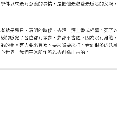
他學佛以來最有意義的事情，是把他最敬愛最感念的父親
或者就是忌日、清明的時候，去拜一拜上香或掃墓。死了
麼樣的感覺？各位都有做夢，夢都不會醒。因為沒有身體
吃虧的夢。有人要來算帳、要來殺要來打、看到很多的妖
內心世界，我們平常所作所為去創造出來的。