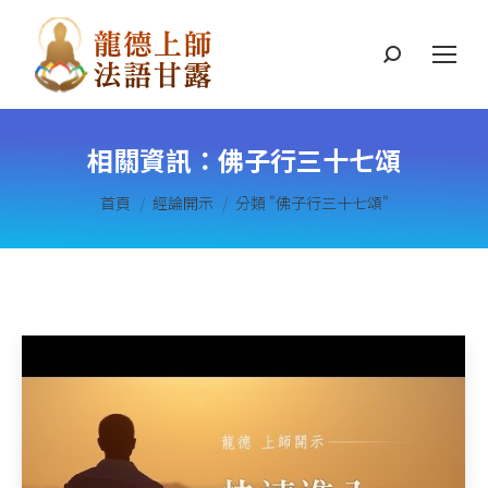
搜
索
相關資訊：
佛子行三十七頌
您在這裡：
首頁
經論開示
分類 "佛子行三十七頌"