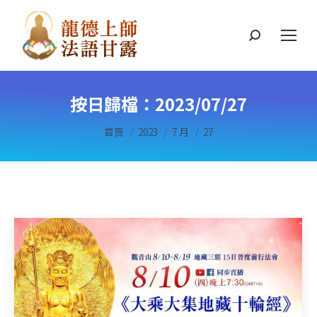
搜
索
按日歸檔：
2023/07/27
您在這裡：
首頁
2023
7 月
27