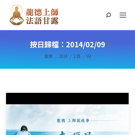
搜
索
按日歸檔：
2014/02/09
您在這裡：
首頁
2014
2 月
09