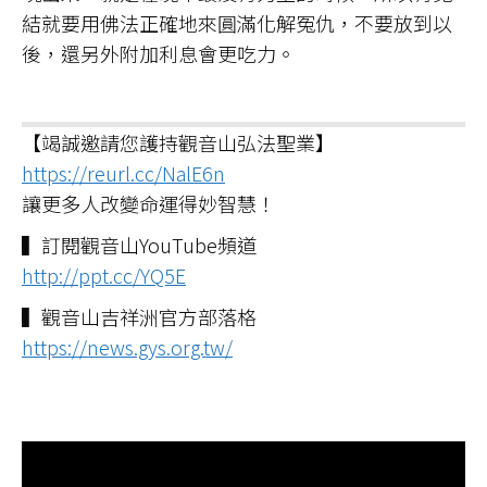
結就要用佛法正確地來圓滿化解冤仇，不要放到以
後，還另外附加利息會更吃力。
【竭誠邀請您護持觀音山弘法聖業】
https://reurl.cc/NalE6n
讓更多人改變命運得妙智慧！
▍訂閱觀音山YouTube頻道
http://ppt.cc/YQ5E
▍觀音山吉祥洲官方部落格
https://news.gys.org.tw/