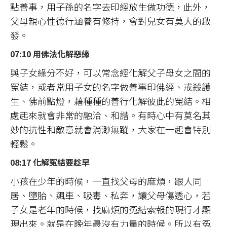
點善事，用子孫的名字去印經放生做功德，此外，
父母親心性德行涵養有修持，會對兒女有莫大的啟
發。
07:10 用佛法化解惡緣
與子女緣分不好，可以常念經化解父子母女之間的
冤結，或者常用子女的名字做善事印佛經、戒殺護
生、佛前點燈，藉種種的善行化解彼此的冤結。相
處起來就會非常的融洽、和諧。有時心中有莫名其
妙的抗性和敵意就會消渺無蹤，大家在一起會特別
輕鬆。
08:17 化解冤結要趁早
小孩在少年的時候，一直找父母的麻煩，跟人同
居、墮胎、飆車、吸毒、私奔，讓父母傷透心，若
子女是老年的時候，找麻煩的冤結索報的現行才顯
現出來。就是在晚年最沒有力量的時候。所以有冤