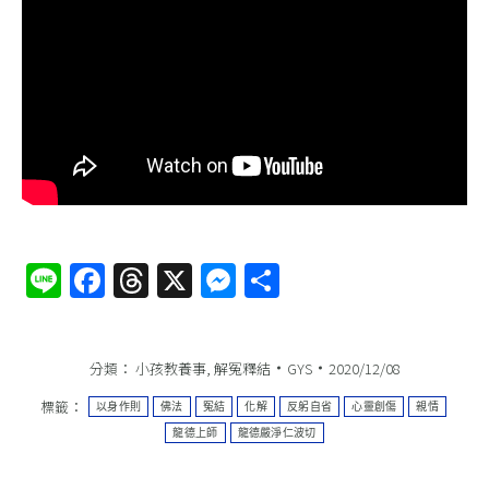
Line
Facebook
Threads
X
Messenger
分
享
分類：
小孩教養事
,
解冤釋結
GYS
2020/12/08
標籤：
以身作則
佛法
冤結
化解
反躬自省
心靈創傷
親情
龍德上師
龍德嚴淨仁波切