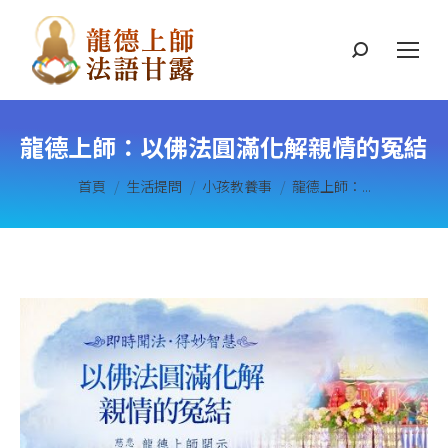
搜
索
龍德上師：以佛法圓滿化解親情的冤結
您在這裡：
首頁
生活提問
小孩教養事
龍德上師：...