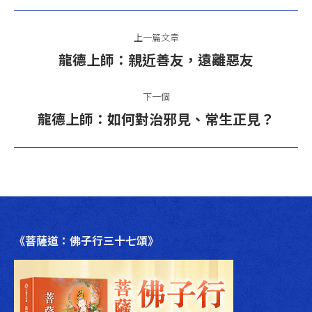
文
上一篇文章
章
上
龍德上師：親近善友，遠離惡友
一
導
篇
下一個
航
文
下
龍德上師：如何對治邪見、常生正見？
章：
一
篇
文
章：
《菩薩道：佛子行三十七頌》