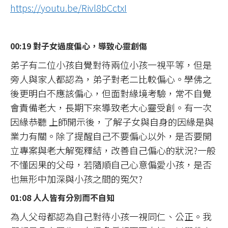
https://youtu.be/Rivl8bCctxI
00:19 對子女過度偏心，導致心靈創傷
弟子有二位小孩自覺對待兩位小孩一視平等，但是
旁人與家人都認為，弟子對老二比較偏心。學佛之
後更明白不應該偏心，但面對緣境考驗，常不自覺
會責備老大，長期下來導致老大心靈受創。有一次
因緣恭聽 上師開示後，了解子女與自身的因緣是與
業力有關。除了提醒自己不要偏心以外，是否要開
立專案與老大解冤釋結，改善自己偏心的狀況?一般
不懂因果的父母，若隨順自己心意偏愛小孩，是否
也無形中加深與小孩之間的冤欠?
01:08 人人皆有分別而不自知
為人父母都認為自己對待小孩一視同仁、公正。我