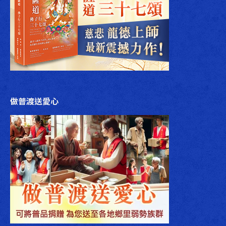
做普渡送愛心