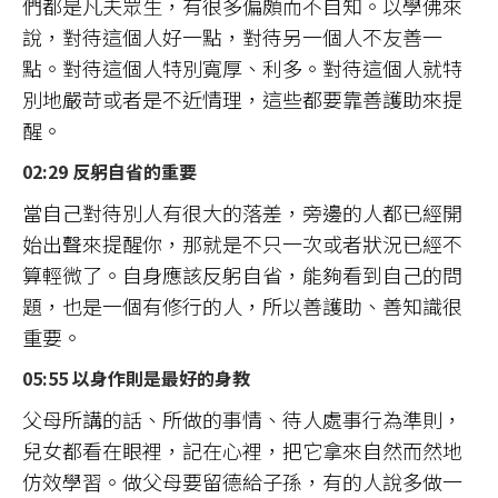
們都是凡夫眾生，有很多偏頗而不自知。以學佛來
說，對待這個人好一點，對待另一個人不友善一
點。對待這個人特別寬厚、利多。對待這個人就特
別地嚴苛或者是不近情理，這些都要靠善護助來提
醒。
02:29 反躬自省的重要
當自己對待別人有很大的落差，旁邊的人都已經開
始出聲來提醒你，那就是不只一次或者狀況已經不
算輕微了。自身應該反躬自省，能夠看到自己的問
題，也是一個有修行的人，所以善護助、善知識很
重要。
05:55 以身作則是最好的身教
父母所講的話、所做的事情、待人處事行為準則，
兒女都看在眼裡，記在心裡，把它拿來自然而然地
仿效學習。做父母要留德給子孫，有的人說多做一