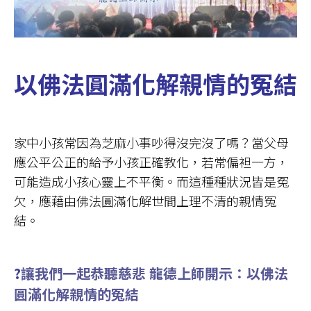
以佛法圓滿化解親情的冤結
家中小孩常因為芝麻小事吵得沒完沒了嗎？當父母
應公平公正的給予小孩正確教化，若常偏袒一方，
可能造成小孩心靈上不平衡。而這種種狀況皆是冤
欠，應藉由佛法圓滿化解世間上理不清的親情冤
結。
?
讓我們一起恭聽慈悲 龍德上師開示：以佛法
圓滿化解親情的冤結