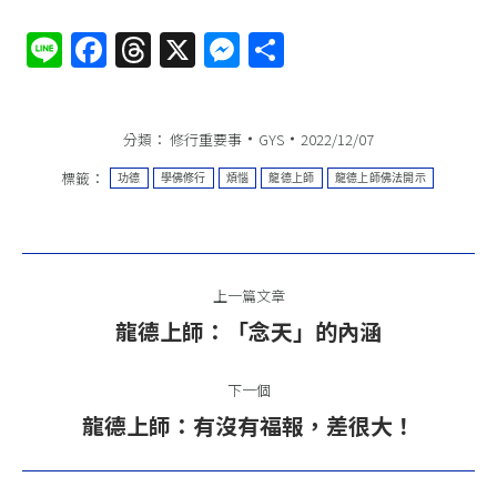
Line
Facebook
Threads
X
Messenger
分
享
分類：
修行重要事
GYS
2022/12/07
標籤：
功德
學佛修行
煩惱
龍德上師
龍德上師佛法開示
文
上一篇文章
章
上
龍德上師：「念天」的內涵
一
導
篇
下一個
航
文
下
龍德上師：有沒有福報，差很大！
章：
一
篇