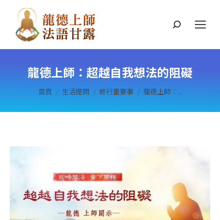
搜
索
龍德上師：超越自我想法的阻礙
您在這裡：
首頁
生活提問
修行重要事
龍德上師：...