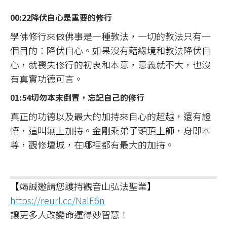
00:22降伏自心是重要的修行
學佛修行來做佛事是一種教法，一切的教法只有一
個目的：降伏自心。如果沒有藉緣境和教法降伏自
心，就喪失修行的初衷和本意，意義就不大，也沒
有真實功德可言。
01:54切勿本末倒置，忘記自己的修行
真正的功德以及最大的加持來自心的超越，還有證
悟，這叫無上加持。金剛乘弟子頭頂上師，身即本
尊，觀修壇城，在哪裡都有最大的加持。
【竭誠邀請您護持觀音山弘法聖業】
https://reurl.cc/NalE6n
讓更多人改變命運得妙智慧！