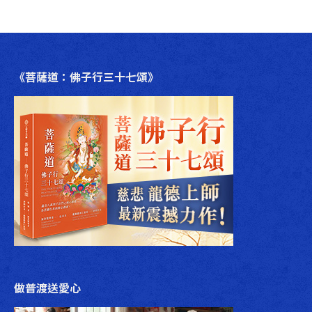
文
章：
《菩薩道：佛子行三十七頌》
做普渡送愛心